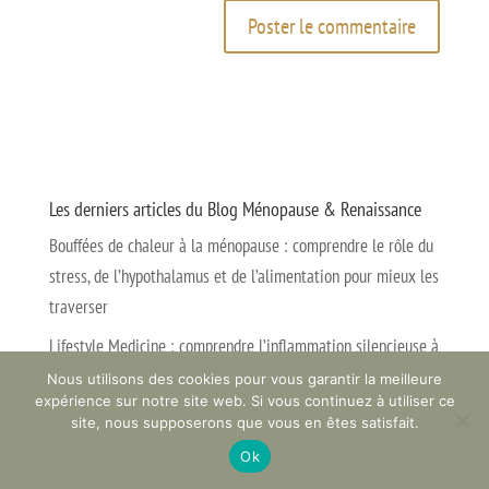
Les derniers articles du Blog Ménopause & Renaissance
Bouffées de chaleur à la ménopause : comprendre le rôle du
stress, de l’hypothalamus et de l’alimentation pour mieux les
traverser
Lifestyle Medicine : comprendre l’inflammation silencieuse à
la ménopause
Nous utilisons des cookies pour vous garantir la meilleure
expérience sur notre site web. Si vous continuez à utiliser ce
Santé mentale et ménopause, comment les hormones
site, nous supposerons que vous en êtes satisfait.
affectent votre mental
Ok
Alimentation anti-inflammatoire et ménopause pour perdre