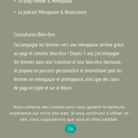
Le Blog Femme & Ménopause
Le podcast Ménopause & Renaissance
Consultante Bien-être
J’accompagne les femmes vers une ménopause sereine grâce
au yoga et conseils bien-être ! Depuis 5 ans, j’accompagne
les femmes dans leur transition et leur bien-être hormonal.
Je propose un parcours personnalisé et bienveillant pour les
femmes en ménopause et prémopause, ainsi que des cours
de yoga en ligne et sur le Béarn.
Contact
Nous utilisons des cookies pour vous garantir la meilleure
expérience sur notre site web. Si vous continuez à utiliser ce
Pour toute question ou prise de rendez-vous, contactez-moi :
site, nous supposerons que vous en êtes satisfait.
Ok
isabelkehr(@)icloud.com