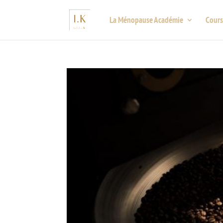
La Ménopause Académie
Cours