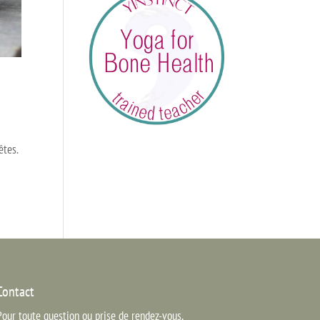
êtes.
Contact
Pour toute question ou prise de rendez-vous,