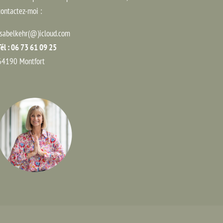
contactez-moi :
isabelkehr(@)icloud.com
Tél : 06 73 61 09 25
64190 Montfort