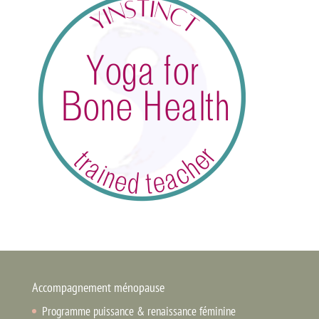
Accompagnement ménopause
Programme puissance & renaissance féminine